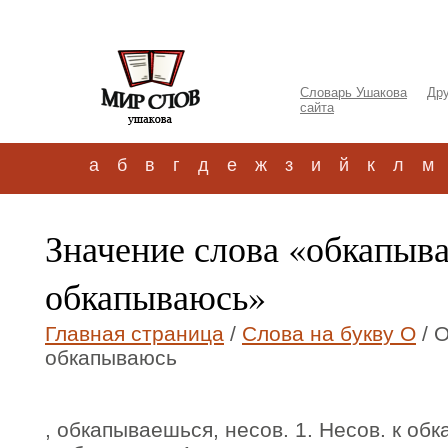
Словарь Ушакова
Дру
сайта
а
б
в
г
д
е
ж
з
и
й
к
л
м
Значение слова «обкапыва
обкапываюсь»
Главная страница
/
Слова на букву О
/ 
обкапываюсь
, обкапываешься, несов. 1. Несов. к обка