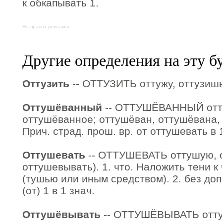
к обкапывать 1.
На правах рекламы:
Другие определения на эту б
Оттузить
-- ОТТУЗИТЬ оттужу, оттузишь (
Оттушёванный
-- ОТТУШЁВАННЫЙ отт
оттушёванное; оттушёван, оттушёвана, 
Прич. страд. прош. вр. от оттушевать в 
Оттушевать
-- ОТТУШЕВАТЬ оттушую, о
оттушевывать). 1. что. Наложить тени к 
(тушью или иным средством). 2. без доп
(от) 1 в 1 знач.
Оттушёвывать
-- ОТТУШЁВЫВАТЬ отт