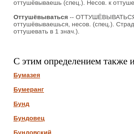
оттушёвываешь (спец.). Несов. к оттуше
Оттушёвываться
-- ОТТУШЁВЫВАТЬСЯ
оттушёвываешься, несов. (спец.). Страд
оттушевать в 1 знач.).
С этим определением также 
Бумазея
Бумеранг
Бунд
Бундовец
Бундовский