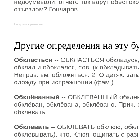
недоумевали, отчего так вдруг обеспо
отъездом? Гончаров.
На правах рекламы:
Другие определения на эту б
Обкласться
-- ОБКЛАСТЬСЯ обкладусь,
обклал и обоклался, сов. (к обкладыватьс
Неправ. вм. обложиться. 2. О детях: за
одежду при испражнении (фам.).
Обклёванный
-- ОБКЛЁВАННЫЙ обклёв
обклёван, обклёвана, обклёвано. Прич. с
обклевать.
Обклевать
-- ОБКЛЕВАТЬ обклюю, обклю
обклевывать), что. Клюя, ощипать с ра