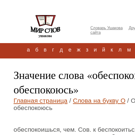
Словарь Ушакова
Дру
сайта
а
б
в
г
д
е
ж
з
и
й
к
л
м
Значение слова «обеспоко
обеспокоюсь»
Главная страница
/
Слова на букву О
/ 
обеспокоюсь
обеспокоишься, чем. Сов. к беспокоитьс