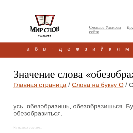
Словарь Ушакова
Дру
сайта
а
б
в
г
д
е
ж
з
и
й
к
л
м
Значение слова «обезобр
Главная страница
/
Слова на букву О
/ 
усь, обезобразишь, обезобразишься. Буд
обезобразиться.
На правах рекламы: