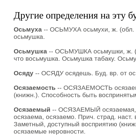
Другие определения на эту б
Осьмуха
-- ОСЬМУХА осьмухи, ж. (обл. п
осьмушка.
Осьмушка
-- ОСЬМУШКА осьмушки, ж. (ус
что восьмушка. Осьмушка табаку. Осьм
Осяду
-- ОСЯДУ осядешь. Буд. вр. от ос
Осязаемость
-- ОСЯЗАЕМОСТЬ осязаемо
(книжн.). Способность быть восприняты
Осязаемый
-- ОСЯЗАЕМЫЙ осязаемая, 
осязаема, осязаемо. Прич. страд. наст. в
Заметный, доступный восприятию (книжн
осязаемые неровности.