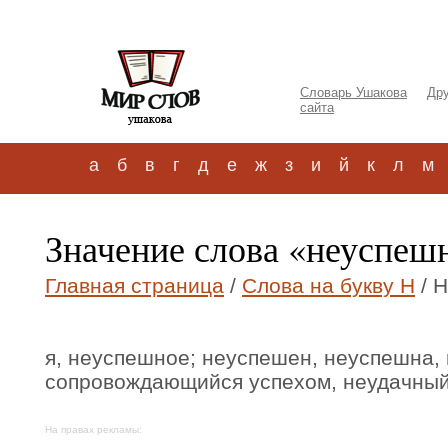
Словарь Ушакова
Дру
сайта
а
б
в
г
д
е
ж
з
и
й
к
л
м
Значение слова «неуспеш
Главная страница
/
Слова на букву Н
/ 
я, неуспешное; неуспешен, неуспешна,
сопровождающийся успехом, неудачный
На правах рекламы: