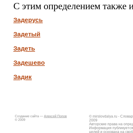
С этим определением также 
Задерусь
Задетый
Задеть
Задешево
Задик
Создание сайта —
Алексей Попов
© mirslovdalya.ru - Слов
© 2009
2009
Авторские права на опре
Информация публикуется
целей и основана на сво