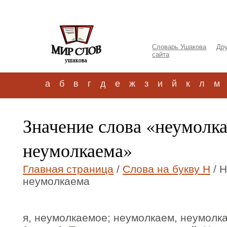
Словарь Ушакова
Дру
сайта
а
б
в
г
д
е
ж
з
и
й
к
л
м
Значение слова «неумолк
неумолкаема»
Главная страница
/
Слова на букву Н
/ 
неумолкаема
я, неумолкаемое; неумолкаем, неумолк