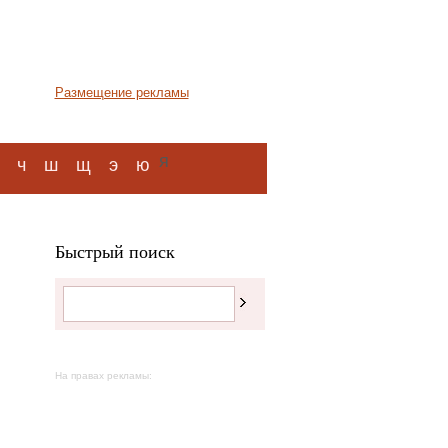
Размещение рекламы
я
ч
ш
щ
э
ю
Быстрый поиск
На правах рекламы: