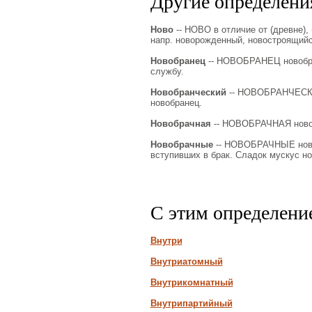
Другие определения
Ново
-- НОВО в отличие от (древне), 
напр. новорожденный, новостроящийс
Новобранец
-- НОВОБРАНЕЦ новобран
службу.
Новобранческий
-- НОВОБРАНЧЕСКИЙ 
новобранец.
Новобрачная
-- НОВОБРАЧНАЯ новобр
Новобрачные
-- НОВОБРАЧНЫЕ новоб
вступивших в брак. Сладок мускус н
С этим определени
Внутри
Внутриатомный
Внутрикомнатный
Внутрипартийный