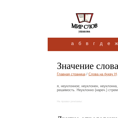
а
б
в
г
д
е
ж
Значение слов
Главная страница
/
Слова на букву Н
я, неуклонное; неуклонен, неуклонна
решимость. Неуклонно (нареч.) стрем
На правах рекламы: