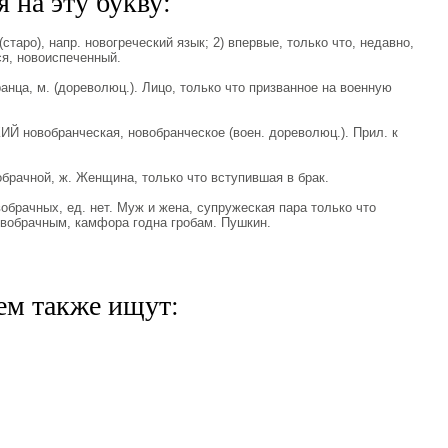
 на эту букву:
(старо), напр. новогреческий язык; 2) впервые, только что, недавно,
я, новоиспеченный.
ца, м. (дореволюц.). Лицо, только что призванное на военную
новобранческая, новобранческое (воен. дореволюц.). Прил. к
ачной, ж. Женщина, только что вступившая в брак.
рачных, ед. нет. Муж и жена, супружеская пара только что
овобрачным, камфора годна гробам. Пушкин.
ем также ищут: