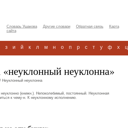
Словарь Ушакова
Другие словари
Обратная связь
Карта
сайта
з
и
й
к
л
м
н
о
п
р
с
т
у
ф
х
ц
а «неуклонный неуклонна»
/ Неуклонный неуклонна
, неуклонно (книжн.). Непоколебимый, постоянный. Неуклонная
иться к чему-н. К неуклонному исполнению.