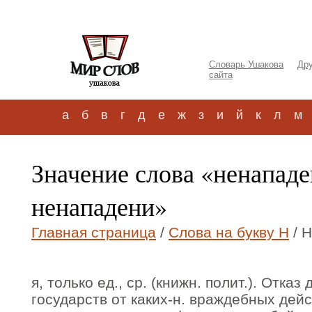
Словарь Ушакова
Дру
сайта
а
б
в
г
д
е
ж
з
и
й
к
л
м
Значение слова «ненапад
ненападени»
Главная страница
/
Слова на букву Н
/ 
я, только ед., ср. (книжн. полит.). Отк
государств от каких-н. враждебных дейс