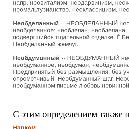
напр. неовитализм, неодарвинизм, неок
неомальтузианство, неоклассицизм, нео
Необделанный
-- НЕОБДЕЛАННЫЙ нео
необделанное; необделан, необделана, н
подвергшийся тщательной отделке. Ѓ Бе
Необделанный жемчуг.
Необдуманный
-- НЕОБДУМАННЫЙ нео
необдуманное; необдуман, необдуманна
Предпринятый без размышления, без уч
опрометчивый. Необдуманный шаг. Нео
необдуманном письме любовь невинной
С этим определением также 
Нарком