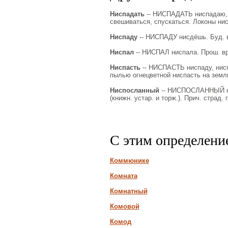
Ниспадать
-- НИСПАДАТЬ ниспадаю, ни
свешиваться, спускаться. Локоны ни
Ниспаду
-- НИСПАДУ нисдёшь. Буд. в
Ниспал
-- НИСПАЛ ниспала. Прош. вр.
Ниспасть
-- НИСПАСТЬ ниспаду, ниспа
пылью огнецветной ниспасть на землю
Ниспосланный
-- НИСПОСЛАННЫЙ нис
(книжн. устар. и торж.). Прич. страд. 
С этим определени
Коммюнике
Комната
Комнатный
Комовой
Комод