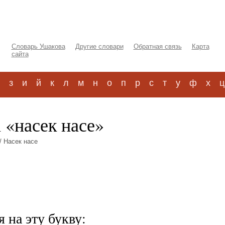
Словарь Ушакова
Другие словари
Обратная связь
Карта
сайта
з
и
й
к
л
м
н
о
п
р
с
т
у
ф
х
ц
 «насек насе»
/ Насек насе
 на эту букву: