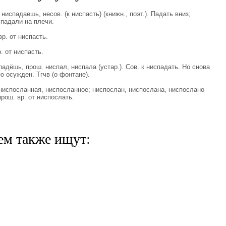
спадаешь, несов. (к ниспасть) (книжн., поэт.). Падать вниз;
спадали на плечи.
р. от ниспасть.
 от ниспасть.
дёшь, прош. ниспал, ниспала (устар.). Сов. к ниспадать. Но снова
 осужден. Тгчв (о фонтане).
посланная, ниспосланное; ниспослан, ниспослана, ниспослано
прош. вр. от ниспослать.
ем также ищут: