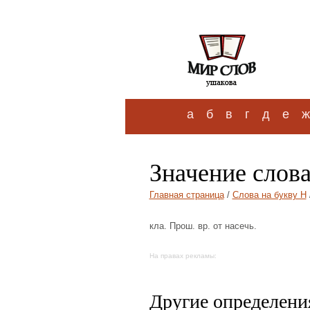
а
б
в
г
д
е
ж
Значение слова
Главная страница
/
Слова на букву Н
кла. Прош. вр. от насечь.
На правах рекламы:
Другие определения