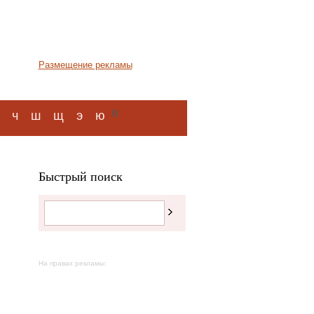
Размещение рекламы
я
ч
ш
щ
э
ю
Быстрый поиск
На правах рекламы: