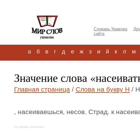
Словарь Ушакова
Дру
сайта
а
б
в
г
д
е
ж
з
и
й
к
л
м
Значение слова «насеиват
Главная страница
/
Слова на букву Н
/ 
, насеиваешься, несов. Страд. к насеив
На правах рекламы: