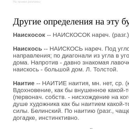
На правах рекламы:
Другие определения на эту б
Наискосок
-- НАИСКОСОК нареч. (разг.).
Наискось
-- НАИСКОСЬ нареч. Под угло
направления; по диагонали из угла в уг
дома. Напротив - давно знакомая лавоч
наискось - большой дом. Л. Толстой.
Наитие
-- НАИТИЕ наития, мн. нет, ср. (
Вдохновение, как бы внушенное какой-
(первонач. собств. - нисхождение на ког
душе художника как бы наитием какой-
силы. Белинский. По наитию (разг., чаще
догадке, инстинктивно.