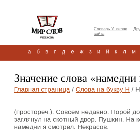
Словарь Ушакова
Дру
сайта
а
б
в
г
д
е
ж
з
и
й
к
л
м
Значение слова «намедни 
Главная страница
/
Слова на букву Н
/ 
(простореч.). Совсем недавно. Порой 
заглянул на скотный двор. Пушкин. На 
намедни я смотрел. Некрасов.