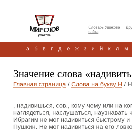
Словарь Ушакова
Дру
сайта
а
б
в
г
д
е
ж
з
и
й
к
л
м
Значение слова «надивит
Главная страница
/
Слова на букву Н
/ 
, надивишься, сов., кому-чему или на ког
наглядеться, наслушаться, наузнавать ч
Ибрагим не мог надивиться быстрому и 
Пушкин. Не мог надивиться на его ловко