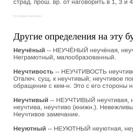
страд. прош. вр. от наговорить в 1, 3 и 4
На правах рекламы:
Другие определения на эту б
Неучёный
-- НЕУЧЁНЫЙ неучёная, неуч
Неграмотный, малообразованный.
Неучтивость
-- НЕУЧТИВОСТЬ неучтивост
Отвлеч. сущ. к неучтивый; неучтивое п
обращение с кем-н. Это с его стороны 
Неучтивый
-- НЕУЧТИВЫЙ неучтивая, н
неучтива, неучтиво (книжн.). Невежлив
Неучтивое замечание.
Неуютный
-- НЕУЮТНЫЙ неуютная, неу