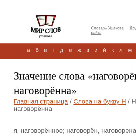
Словарь Ушакова
Дру
сайта
а
б
в
г
д
е
ж
з
и
й
к
л
м
Значение слова «наговор
наговорённа»
Главная страница
/
Слова на букву Н
/ 
наговорённа
я, наговорённое; наговорён, наговорена