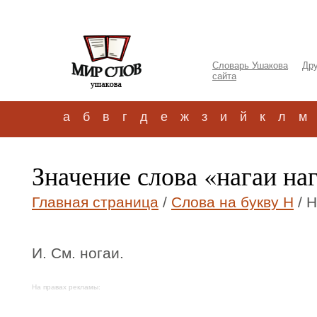
Словарь Ушакова
Дру
сайта
а
б
в
г
д
е
ж
з
и
й
к
л
м
Значение слова «нагаи на
Главная страница
/
Слова на букву Н
/ Н
И. См. ногаи.
На правах рекламы: