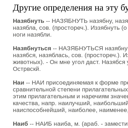
Другие определения на эту б
Назябнуть
-- НАЗЯБНУТЬ назябну, назя
назябла, сов. (простореч.). Иззябнуть (о
ноги назябли.
Назябнуться
-- НАЗЯБНУТЬСЯ назябнус
назябся, назяблась, сов. (простореч.). 
животных). - Он мне угол даст. Назябся 
Острвскй.
Наи
-- НАИ присоединяемая к форме пр
сравнительной степени прилагательных
этим прилагательным и наречиям значе
качества, напр. наилучший, наибольши
наиспособнейший, наиболее, наименее, 
Наиб
-- НАИБ наиба, м. (араб. - замести