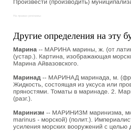
Произвести (производить) муниципализ
На правах рекламы:
Другие определения на эту б
Марина
-- МАРИНА марины, ж. (от латин
(устар.). Картина, изображающая морск
Марина Айвазовского.
Маринад
-- МАРИНАД маринада, м. (фр. 
Жидкость, состоящая из уксуса или про
пряностями. Томаты в маринаде. 2. Ма
(разг.).
Маринизм
-- МАРИНИЗМ маринизма, мн. 
marinus - морской) (полит.). Империали
усиления морских вооружений с целью 