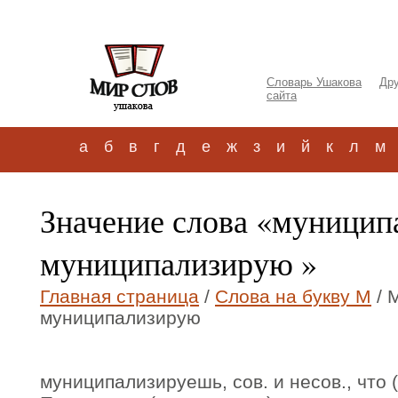
Словарь Ушакова
Дру
сайта
а
б
в
г
д
е
ж
з
и
й
к
л
м
Значение слова «муницип
муниципализирую »
Главная страница
/
Слова на букву М
/ 
муниципализирую
муниципализируешь, сов. и несов., что (