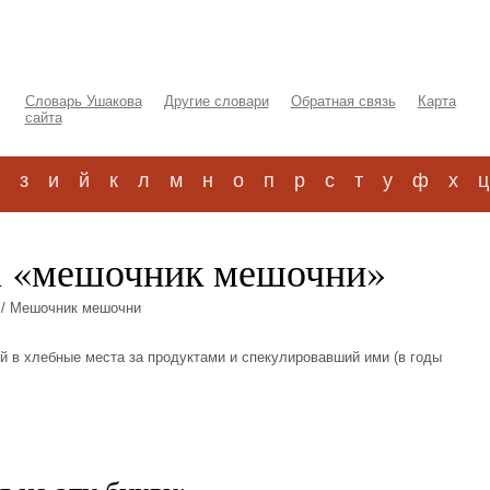
Словарь Ушакова
Другие словари
Обратная связь
Карта
сайта
з
и
й
к
л
м
н
о
п
р
с
т
у
ф
х
ц
а «мешочник мешочни»
/ Мешочник мешочни
ший в хлебные места за продуктами и спекулировавший ими (в годы