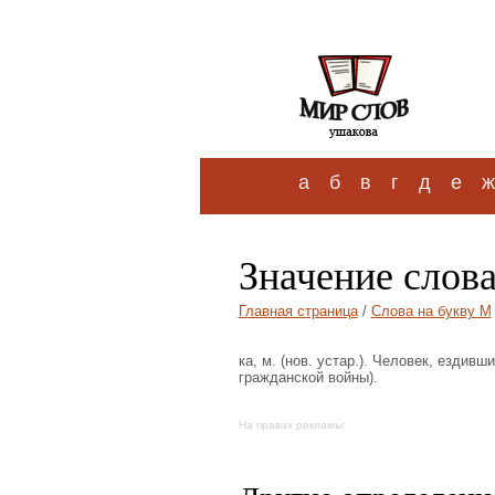
а
б
в
г
д
е
ж
Значение слов
Главная страница
/
Слова на букву М
ка, м. (нов. устар.). Человек, ездив
гражданской войны).
На правах рекламы: