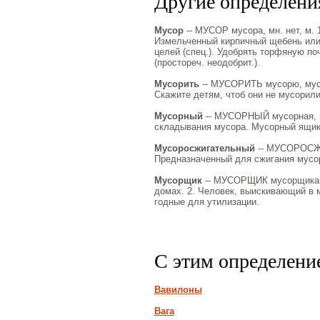
Другие определения
Мусор
-- МУСОР мусора, мн. нет, м. 
Измельченный кирпичный щебень или 
целей (спец.). Удобрять торфяную по
(простореч. неодобрит.).
Мусорить
-- МУСОРИТЬ мусорю, мусори
Скажите детям, чтоб они не мусорили
Мусорный
-- МУСОРНЫЙ мусорная, м
складывания мусора. Мусорный ящик
Мусоросжигательный
-- МУСОРОСЖИ
Предназначенный для сжигания мусо
Мусорщик
-- МУСОРЩИК мусорщика, м
домах. 2. Человек, выискивающий в м
годные для утилизации.
С этим определени
Вавилоны
Вага