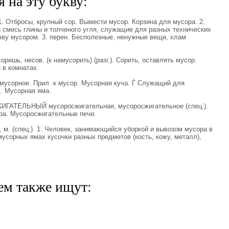
 на эту букву:
1. Отбросы, крупный сор. Вымести мусор. Корзина для мусора. 2.
смесь глины и толченого угля, служащие для разных технических
чву мусором. 3. перен. Бесполезные, ненужные вещи, хлам
шь, несов. (к намусорить) (разг.). Сорить, оставлять мусор.
 в комнатах.
усорное. Прил. к мусор. Мусорная куча. Ѓ Служащий для
. Мусорная яма.
ГАТЕЛЬНЫЙ мусоросжигательная, мусоросжигательное (спец.).
ра. Мусоросжигательные печи.
. (спец.). 1. Человек, занимающийся уборкой и вывозом мусора в
усорных ямах кусочки разных предметов (кость, кожу, металл),
ем также ищут: