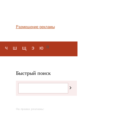
Размещение рекламы
я
ч
ш
щ
э
ю
Быстрый поиск
На правах рекламы: