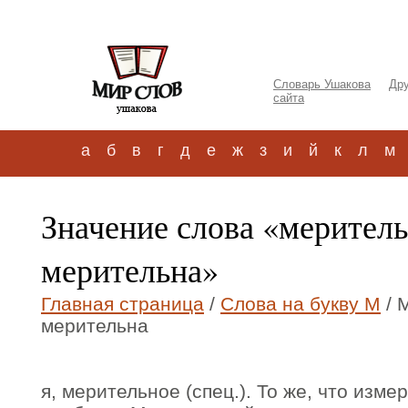
Словарь Ушакова
Дру
сайта
а
б
в
г
д
е
ж
з
и
й
к
л
м
Значение слова «мерител
мерительна»
Главная страница
/
Слова на букву М
/ 
мерительна
я, мерительное (спец.). То же, что из