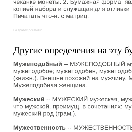
чеканке монеты. 2. Бумажная форма, я
копией набора и служащая для отливки с
Печатать что-н. с матриц.
На правах рекламы:
Другие определения на эту б
Мужеподобный
-- МУЖЕПОДОБНЫЙ му
мужеподобое; мужеподобен, мужеподоб
(книжн.). Внешне похожий на мужчину.
Мужеподобная женщина.
Мужеский
-- МУЖЕСКИЙ мужеская, мужес
что мужской, преимущ. в сочетаниях: му
мужеский род (грам.).
Мужественность
-- МУЖЕСТВЕННОСТЬ 