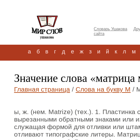
Словарь Ушакова
Дру
сайта
а
б
в
г
д
е
ж
з
и
й
к
л
м
Значение слова «матрица
Главная страница
/
Слова на букву М
/ 
ы, ж. (нем. Matrize) (тех.). 1. Пластинк
вырезанными обратными знаками или из
служащая формой для отливки или шта
отливают типографские литеры. Матри