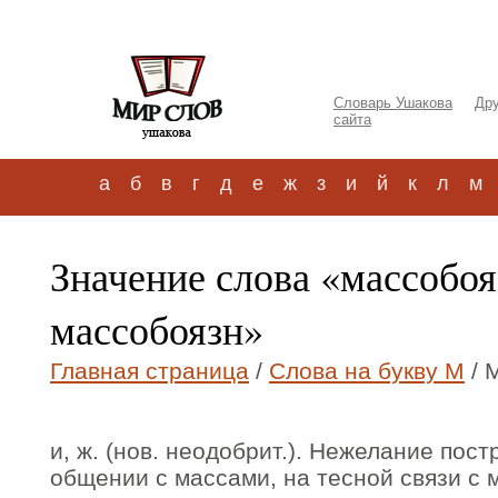
Словарь Ушакова
Дру
сайта
а
б
в
г
д
е
ж
з
и
й
к
л
м
Значение слова «массобоя
массобоязн»
Главная страница
/
Слова на букву М
/ 
и, ж. (нов. неодобрит.). Нежелание пос
общении с массами, на тесной связи с 