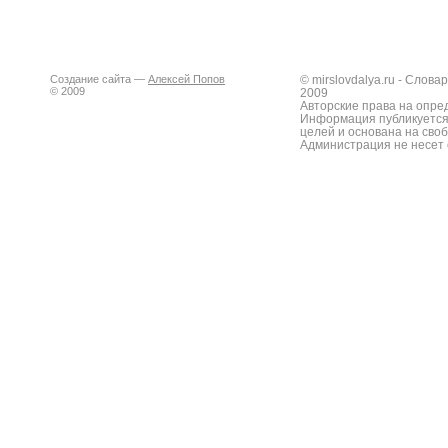
Создание сайта —
Алексей Попов
© mirslovdalya.ru - Слов
© 2009
2009
Авторские права на опре
Информация публикуется
целей и основана на сво
Администрация не несет 