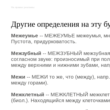
На правах рекламы:
Другие определения на эту б
Межеумье
-- МЕЖЕУМЬЕ межеумья, мн. н
Пустота, придурковатость.
Межзубный
-- МЕЖЗУБНЫЙ межзубная, 
согласном звуке: произносимый при по
между верхними и нижними зубами, напр.
Межи
-- МЕЖИ то же, что (между), напр
между горами).
Межклетный
-- МЕЖКЛЕТНЫЙ межклето
(биол.). Находящийся между клеточками