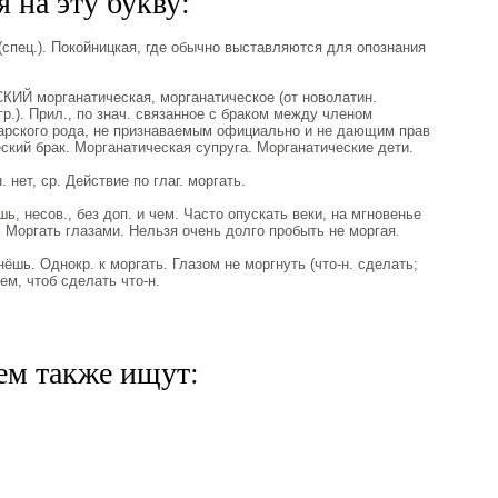
 на эту букву:
 (спец.). Покойницкая, где обычно выставляются для опознания
Й морганатическая, морганатическое (от новолатин.
гр.). Прил., по знач. связанное с браком между членом
арского рода, не признаваемым официально и не дающим прав
ский брак. Морганатическая супруга. Морганатические дети.
нет, ср. Действие по глаг. моргать.
, несов., без доп. и чем. Часто опускать веки, на мгновенье
. Моргать глазами. Нельзя очень долго пробыть не моргая.
шь. Однокр. к моргать. Глазом не моргнуть (что-н. сделать;
ем, чтоб сделать что-н.
ем также ищут: