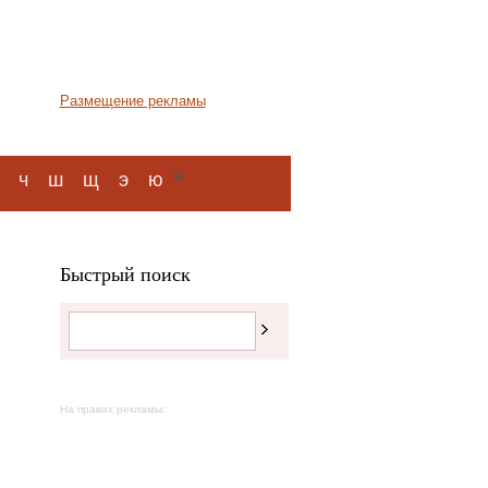
Размещение рекламы
я
ч
ш
щ
э
ю
Быстрый поиск
На правах рекламы: