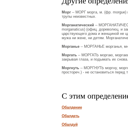
Другие определения
Морг
-- МОРГ морга, м. (фр. morgue)
трупы неизвестных.
Морганатический
-- МОРГАНАТИЧЕСКИ
morganaticus) (офиц. дореволюц. и за
царствующего дома и женщиной не ц
мужа ни жене, ни детям. Морганатиче
Морганье
-- МОРГАНЬЕ морганья, мн. 
Моргать
-- МОРГАТЬ моргаю, моргаешь
закрывая глаза, и подымать их снова
Моргнуть
-- МОРГНУТЬ моргну, моргнё
простореч.) - не остановиться перед т
С этим определени
Обалдение
Обалдеть
Обалдуй