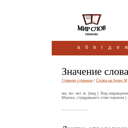
а
б
в
г
д
е
ж
Значение слов
Главная страница
/
Слова на букву М
ма, мн. нет, м. (мед.). Вид извращен
Мазоха, страдавшего этим пороком.)
На правах рекламы: