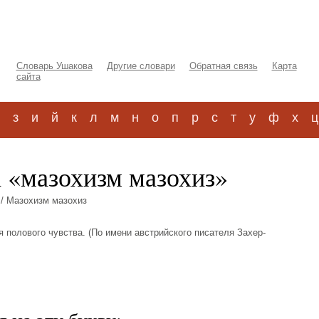
Словарь Ушакова
Другие словари
Обратная связь
Карта
сайта
з
и
й
к
л
м
н
о
п
р
с
т
у
ф
х
ц
а «мазохизм мазохиз»
/ Мазохизм мазохиз
ия полового чувства. (По имени австрийского писателя Захер-