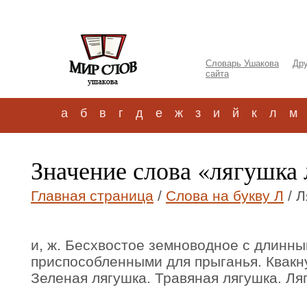
Словарь Ушакова
Дру
сайта
а
б
в
г
д
е
ж
з
и
й
к
л
м
Значение слова «лягушка
Главная страница
/
Слова на букву Л
/ Л
и, ж. Бесхвостое земноводное с длинны
приспособленными для прыганья. Квакну
Зеленая лягушка. Травяная лягушка. Ля