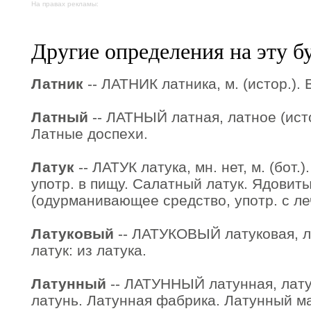
На правах рекламы:
Другие определения на эту б
Латник
-- ЛАТНИК латника, м. (истор.). 
Латный
-- ЛАТНЫЙ латная, латное (исто
Латные доспехи.
Латук
-- ЛАТУК латука, мн. нет, м. (бот.
употр. в пищу. Салатный латук. Ядовиты
(одурманивающее средство, употр. с л
Латуковый
-- ЛАТУКОВЫЙ латуковая, лат
латук: из латука.
Латунный
-- ЛАТУННЫЙ латунная, латун
латунь. Латунная фабрика. Латунный ма