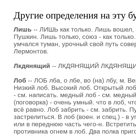
Другие определения на эту б
Лишь
-- ЛИШЬ как только. Лишь вошел, 
Пушкин. Лишь только, союз - как только
умчался туман, урочный свой путь сове
Лермонтов.
Лкдянящий
-- ЛКДЯНЯЩИЙ ЛКДЯНЯЩИЙ
Лоб
-- ЛОБ лба, о лбе, во (на) лбу, м. В
Низкий лоб. Высокий лоб. Открытый лоб.
- см. написать. медный лоб - см. медны
(поговорка) - очень умный. что в лоб, чт
всё равно. Лоб забрить - см. забрить. П
застрелиться. В лоб (воен. и спец.) - в
или в переднюю часть чего-н. Встрети
противника огнем в лоб. Два полка приго