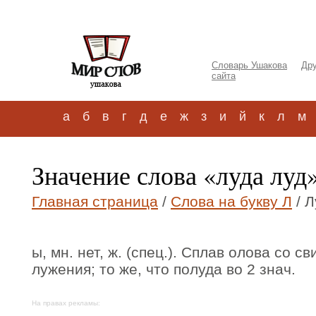
Словарь Ушакова
Дру
сайта
а
б
в
г
д
е
ж
з
и
й
к
л
м
Значение слова «луда луд
Главная страница
/
Слова на букву Л
/ Л
ы, мн. нет, ж. (спец.). Сплав олова со с
лужения; то же, что полуда во 2 знач.
На правах рекламы: