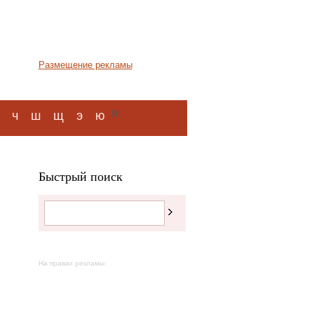
Размещение рекламы
я
ч
ш
щ
э
ю
Быстрый поиск
На правах рекламы: