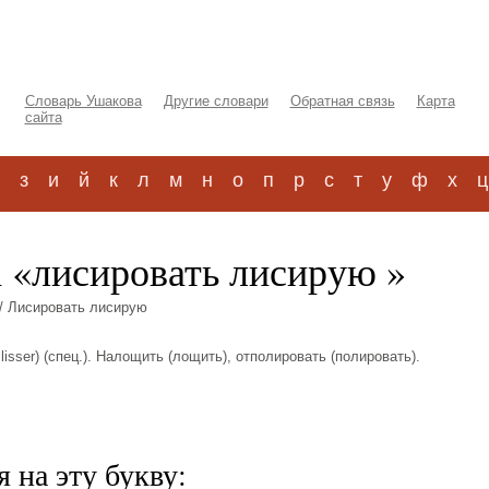
Словарь Ушакова
Другие словари
Обратная связь
Карта
сайта
з
и
й
к
л
м
н
о
п
р
с
т
у
ф
х
ц
а «лисировать лисирую »
/ Лисировать лисирую
 lisser) (спец.). Налощить (лощить), отполировать (полировать).
 на эту букву: