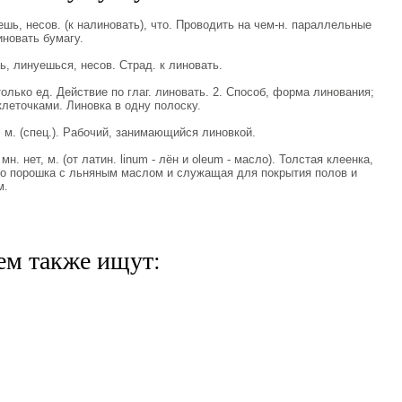
ь, несов. (к налиновать), что. Проводить на чем-н. параллельные
новать бумагу.
 линуешься, несов. Страд. к линовать.
олько ед. Действие по глаг. линовать. 2. Способ, форма линования;
клеточками. Линовка в одну полоску.
. (спец.). Рабочий, занимающийся линовкой.
 нет, м. (от латин. linum - лён и oleum - масло). Толстая клеенка,
го порошка с льняным маслом и служащая для покрытия полов и
м.
ем также ищут: