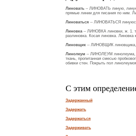
Линовать
-- ЛИНОВАТЬ линую, линуеш
прямые линии для писания по ним. Ли
Линоваться
-- ЛИНОВАТЬСЯ линуюсь,
Линовка
-- ЛИНОВКА линовки, ж. 1. т
разлиновка. Косая линовка. Линовка 
Линовщик
-- ЛИНОВЩИК линовщика, м
Линолеум
-- ЛИНОЛЕУМ линолеума, мн.
ткань, пропитанная смесью пробково
обивки стен. Покрыть пол линолеумо
С этим определени
Задержанный
Задержать
Задержаться
Задерживать