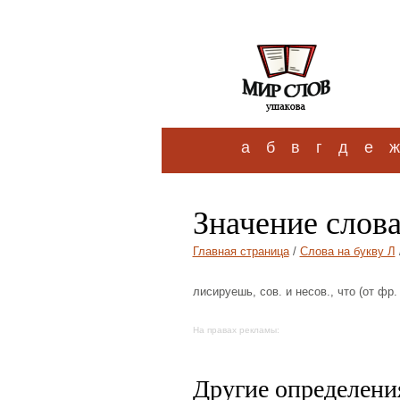
а
б
в
г
д
е
ж
Значение слов
Главная страница
/
Слова на букву Л
лисируешь, сов. и несов., что (от фр.
На правах рекламы:
Другие определения