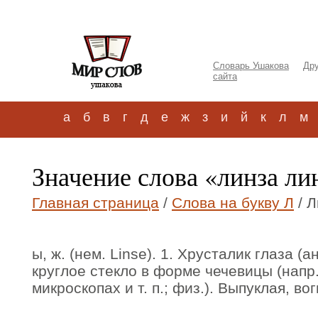
Словарь Ушакова
Дру
сайта
а
б
в
г
д
е
ж
з
и
й
к
л
м
Значение слова «линза ли
Главная страница
/
Слова на букву Л
/ Л
ы, ж. (нем. Linse). 1. Хрусталик глаза (а
круглое стекло в форме чечевицы (напр.
микроскопах и т. п.; физ.). Выпуклая, во