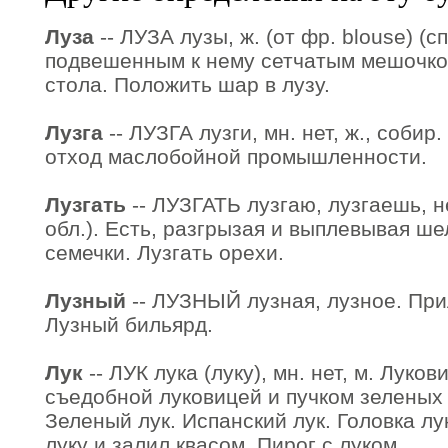
Луза
-- ЛУЗА лузы, ж. (от фр. blouse) (с
подвешенным к нему сетчатым мешочко
стола. Положить шар в лузу.
Лузга
-- ЛУЗГА лузги, мн. нет, ж., собир.
отход маслобойной промышленности.
Лузгать
-- ЛУЗГАТЬ лузгаю, лузгаешь, не
обл.). Есть, разгрызая и выплевывая шел
семечки. Лузгать орехи.
Лузный
-- ЛУЗНЫЙ лузная, лузное. Прил
Лузный бильярд.
Лук
-- ЛУК лука (луку), мн. нет, м. Луко
съедобной луковицей и пучком зеленых 
Зеленый лук. Испанский лук. Головка л
луку и залил квасом. Пирог с луком.