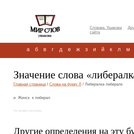
Словарь Ушакова
Дру
сайта
а
б
в
г
д
е
ж
з
и
й
к
л
м
Значение слова «либералк
Главная страница
/
Слова на букву Л
/ Либералка либералк
и. Женск. к либерал.
На правах рекламы:
Другие определения на эту б