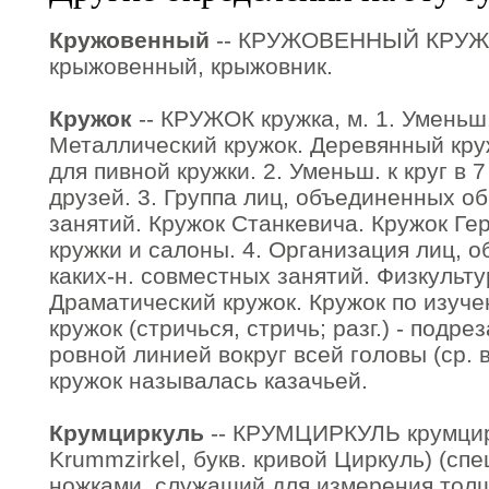
Кружовенный
-- КРУЖОВЕННЫЙ КРУЖ
крыжовенный, крыжовник.
Кружок
-- КРУЖОК кружка, м. 1. Уменьш. 
Металлический кружок. Деревянный круж
для пивной кружки. 2. Уменьш. к круг в 
друзей. 3. Группа лиц, объединенных о
занятий. Кружок Станкевича. Кружок Ге
кружки и салоны. 4. Организация лиц, 
каких-н. совместных занятий. Физкульту
Драматический кружок. Кружок по изуч
кружок (стричься, стричь; разг.) - подр
ровной линией вокруг всей головы (ср. в
кружок называлась казачьей.
Крумциркуль
-- КРУМЦИРКУЛЬ крумцирк
Krummzirkel, букв. кривой Циркуль) (спе
ножками, служащий для измерения тол