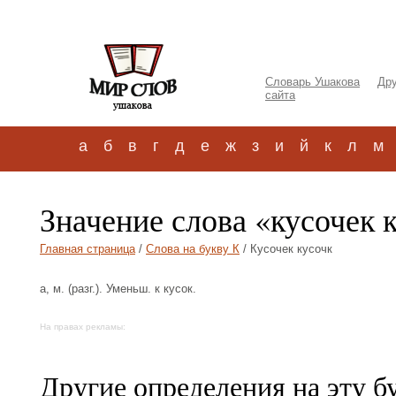
Словарь Ушакова
Дру
сайта
а
б
в
г
д
е
ж
з
и
й
к
л
м
Значение слова «кусочек 
Главная страница
/
Слова на букву К
/ Кусочек кусочк
а, м. (разг.). Уменьш. к кусок.
На правах рекламы:
Другие определения на эту б