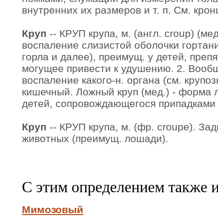
внутренних их размеров и т. п. См. крон
Круп
-- КРУП крупа, м. (англ. croup) (ме
воспаление слизистой оболочки гортани
горла и далее), преимущ. у детей, пре
могущее привести к удушению. 2. Вооб
воспаление какого-н. органа (см. крупоз
кишечный. Ложный круп (мед.) - форма 
детей, сопровождающегося припадками 
Круп
-- КРУП крупа, м. (фр. croupe). За
животных (преимущ. лошади).
С этим определением также 
Мимозовый