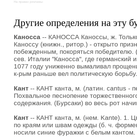
На правах рекламы:
Другие определения на эту б
Каносса
-- КАНОССА Каноссы, ж. Только
Каноссу (книжн., ритор.) - открыто приз
побежденным, покоряться победителю. (
сев. Италии "Каносса", где германский 
1077 году униженно вымаливал прощение
к-рым раньше вел политическую борьбу.
Кант
-- КАНТ канта, м. (латин. cantus - п
Похвальное песнопение торжественного
содержания. (Бурсаки) во весь рот начин
Кант
-- КАНТ канта, м. (нем. Kante). 1.
по краям или швам одежды (б. ч. форме
носили синие фуражки с белым кантом.