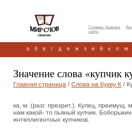
Словарь Ушакова
Дру
сайта
а
б
в
г
д
е
ж
з
и
й
к
л
м
Значение слова «купчик к
Главная страница
/
Слова на букву К
/ К
ка, м. (разг. презрит.). Купец, преимущ.
нам какой- то пьяный купчик. Боборыки
интеллигентных купчиков.