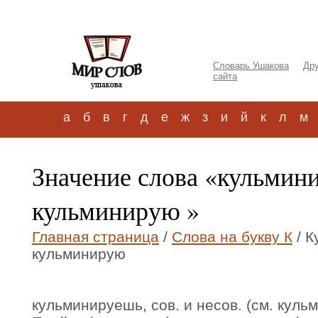
Словарь Ушакова
Дру
сайта
а
б
в
г
д
е
ж
з
и
й
к
л
м
Значение слова «кульмин
кульминирую »
Главная страница
/
Слова на букву К
/ К
кульминирую
кульминируешь, сов. и несов. (см. кульм