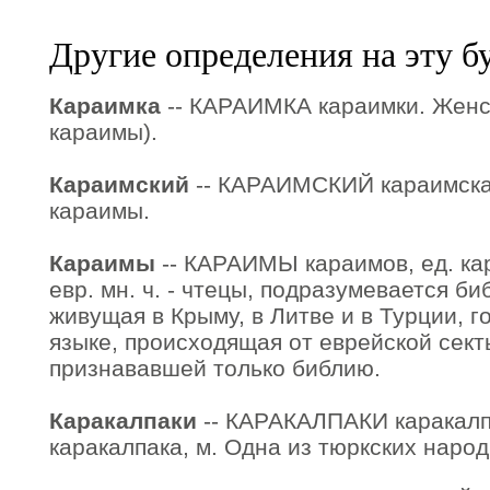
Другие определения на эту б
Караимка
-- КАРАИМКА караимки. Женск
караимы).
Караимский
-- КАРАИМСКИЙ караимская
караимы.
Караимы
-- КАРАИМЫ караимов, ед. кара
евр. мн. ч. - чтецы, подразумевается би
живущая в Крыму, в Литве и в Турции, 
языке, происходящая от еврейской сект
признававшей только библию.
Каракалпаки
-- КАРАКАЛПАКИ каракалпа
каракалпака, м. Одна из тюркских наро