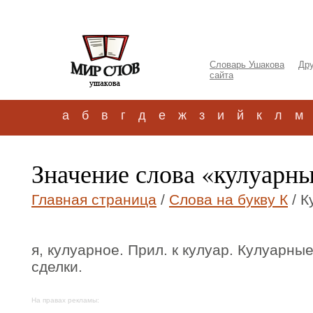
Словарь Ушакова
Дру
сайта
а
б
в
г
д
е
ж
з
и
й
к
л
м
Значение слова «кулуарн
Главная страница
/
Слова на букву К
/ К
я, кулуарное. Прил. к кулуар. Кулуарны
сделки.
На правах рекламы: