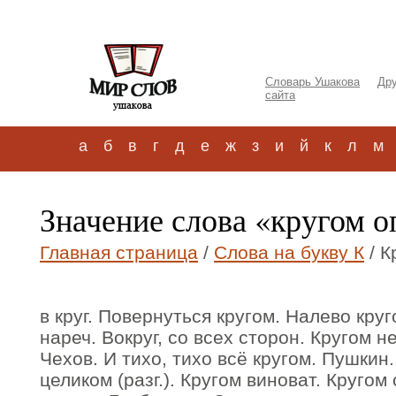
Словарь Ушакова
Дру
сайта
а
б
в
г
д
е
ж
з
и
й
к
л
м
Значение слова «кругом о
Главная страница
/
Слова на букву К
/ К
в круг. Повернуться кругом. Налево круго
нареч. Вокруг, со всех сторон. Кругом не
Чехов. И тихо, тихо всё кругом. Пушкин.
целиком (разг.). Кругом виноват. Кругом