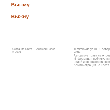
Выжму
Выжну
Создание сайта —
Алексей Попов
© mirslovdalya.ru - Слов
© 2009
2009
Авторские права на опре
Информация публикуется
целей и основана на сво
Администрация не несет 