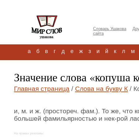
Словарь Ушакова
Дру
сайта
а
б
в
г
д
е
ж
з
и
й
к
л
м
Значение слова «копуша 
Главная страница
/
Слова на букву К
/ К
и, м. и ж. (простореч. фам.). То же, что 
большей фамильярностью и нек-рой ла
На правах рекламы: