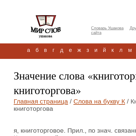
Словарь Ушакова
Дру
сайта
а
б
в
г
д
е
ж
з
и
й
к
л
м
Значение слова «книгото
книготоргова»
Главная страница
/
Слова на букву К
/ К
книготоргова
я, книготорговое. Прил., по знач. связа