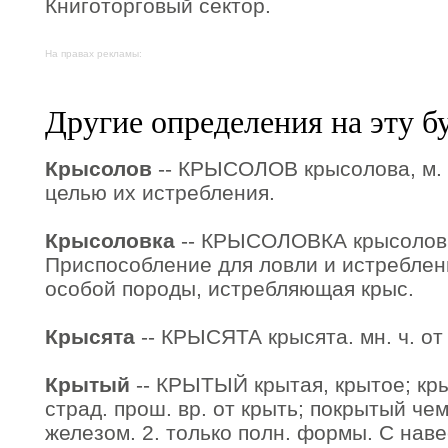
Книготорговый сектор.
На правах рекламы:
Другие определения на эту б
Крысолов
-- КРЫСОЛОВ крысолова, м. Т
целью их истребления.
Крысоловка
-- КРЫСОЛОВКА крысоловки, 
Приспособление для ловли и истреблени
особой породы, истребляющая крыс.
Крысята
-- КРЫСЯТА крысята. мн. ч. от
Крытый
-- КРЫТЫЙ крытая, крытое; крыт
страд. прош. вр. от крыть; покрытый че
железом. 2. только полн. формы. С нав