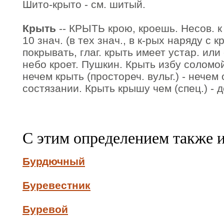
Шито-крыто - см. шитый.
Крыть
-- КРЫТЬ крою, кроешь. Несов. к п
10 знач. (в тех знач., в к-рых наряду с 
покрывать, глаг. крыть имеет устар. или
небо кроет. Пушкин. Крыть избу соломо
нечем крыть (простореч. вульг.) - нечем 
состязании. Крыть крышу чем (спец.) - д
С этим определением также 
Бурдючный
Буревестник
Буревой