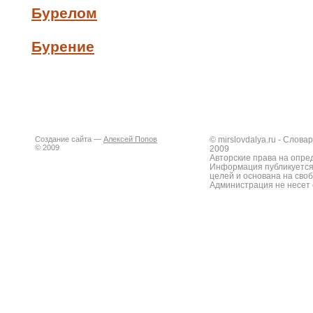
Бурелом
Бурение
Создание сайта —
Алексей Попов
© mirslovdalya.ru - Слов
© 2009
2009
Авторские права на опре
Информация публикуется
целей и основана на сво
Администрация не несет 