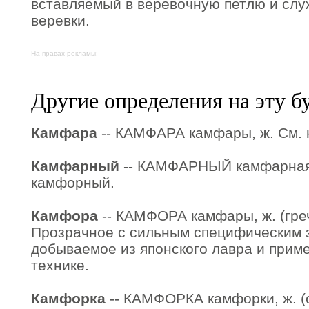
вставляемый в веревочную петлю и слу
веревки.
На правах рекламы:
Другие определения на эту б
Камфара
-- КАМФАРА камфары, ж. См. 
Камфарный
-- КАМФАРНЫЙ камфарная,
камфорный.
Камфора
-- КАМФОРА камфары, ж. (греч
Прозрачное с сильным специфическим 
добываемое из японского лавра и прим
технике.
Камфорка
-- КАМФОРКА камфорки, ж. (от