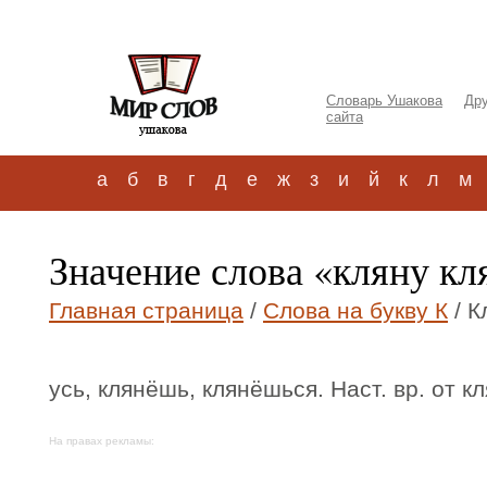
Словарь Ушакова
Дру
сайта
а
б
в
г
д
е
ж
з
и
й
к
л
м
Значение слова «кляну кл
Главная страница
/
Слова на букву К
/ К
усь, клянёшь, клянёшься. Наст. вр. от кл
На правах рекламы: