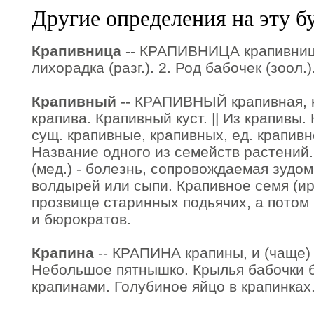
Другие определения на эту б
Крапивница
-- КРАПИВНИЦА крапивницы
лихорадка (разг.). 2. Род бабочек (зоол.)
Крапивный
-- КРАПИВНЫЙ крапивная, к
крапива. Крапивный куст. || Из крапивы.
сущ. крапивные, крапивных, ед. крапивно
Название одного из семейств растений
(мед.) - болезнь, сопровождаемая зудо
волдырей или сыпи. Крапивное семя (иро
прозвище старинных подьячих, а потом
и бюрократов.
Крапина
-- КРАПИНА крапины, и (чаще)
Небольшое пятнышко. Крылья бабочки 
крапинами. Голубиное яйцо в крапинках