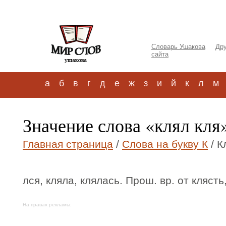
Словарь Ушакова
Дру
сайта
а
б
в
г
д
е
ж
з
и
й
к
л
м
Значение слова «клял кля
Главная страница
/
Слова на букву К
/ К
лся, кляла, клялась. Прош. вр. от клясть
На правах рекламы: