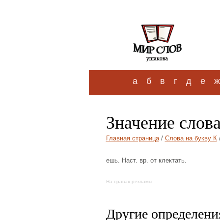
а
б
в
г
д
е
ж
Значение слова
Главная страница
/
Слова на букву К
ешь. Наст. вр. от клектать.
На правах рекламы:
Другие определения