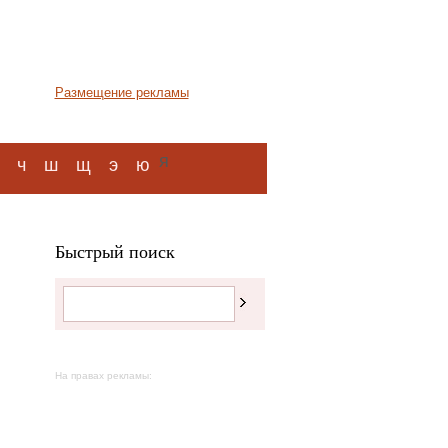
Размещение рекламы
я
ч
ш
щ
э
ю
Быстрый поиск
На правах рекламы: