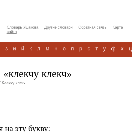
Словарь Ушакова
Другие словари
Обратная связь
Карта
сайта
з
и
й
к
л
м
н
о
п
р
с
т
у
ф
х
ц
 «клекчу клекч»
/ Клекчу клекч
 на эту букву: