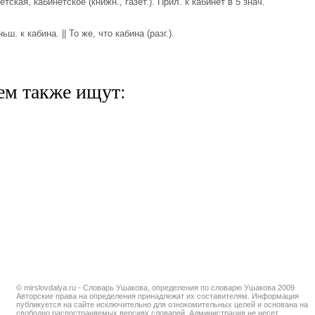
кая, кабинетское (книжн., газет.). Прил. к кабинет в 5 знач.
. к кабина. || То же, что кабина (разг.).
ем также ищут:
© mirslovdalya.ru - Словарь Ушакова, определения по словарю Ушакова 2009
Авторские права на определения принадлежат их составителям. Информация
публикуется на сайте исключительно для ознокомительных целей и основана на
свободно распостраняемых версиях словарей. Администрация не несет