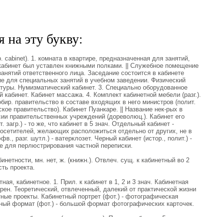
 на эту букву:
 cabinet). 1. комната в квартире, предназначенная для занятий,
абинет был уставлен книжными полками. || Служебное помещение
анятий ответственного лица. Заседание состоится в кабинете
е для специальных занятий в учебном заведении. Физический
атуры. Нумизматический кабинет. 3. Специально оборудованное
кабинет. Кабинет массажа. 4. Комплект кабинетной мебели (разг.).
обир. правительство в составе входящих в него министров (полит.
ийское правительство). Кабинет Пуанкаре. || Название нек-рых в
ии правительственных учреждений (дореволюц.). Кабинет его
 загр.) - то же, что кабинет в 5 знач. Отдельный кабинет -
посетителей, желающих расположиться отдельно от других, не в
., разг. шутл.) - ватерклозет. Черный кабинет (истор., полит.) -
е для перлюстрирования частной переписки.
тности, мн. нет, ж. (книжн.). Отвлеч. сущ. к кабинетный во 2
сть проекта.
я, кабинетное. 1. Прил. к кабинет в 1, 2 и 3 знач. Кабинетная
рен. Теоретический, отвлеченный, далекий от практической жизни
тные проекты. Кабинетный портрет (фот.) - фотографическая
ный формат (фот.) - большой формат фотографических карточек.