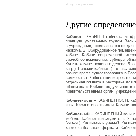
На правах рекламы:
Другие определения
Кабинет
-- КАБИНЕТ кабинета, м. (фр.
преимущ. умственным трудом. Весь к
в учреждении, предназначенное для з
наркома. 2. Оборудованное помещени
кабинет. Кабинет современной литер
врачебное помещение. Зубоврачебный 
Купить кабинет красного дерева. 5. с
загр.). Венский кабинет. (т. е. австр
разное время существовавших в Росс
величества. Кабинет министров (полит.
отдельная комната в ресторане для 
общем зале. Кабинет задумчивости (эфв
правительственный орган, учреждени
Кабинетность
-- КАБИНЕТНОСТЬ кабине
знач. Кабинетсность идеи. Кабинетно
Кабинетный
-- КАБИНЕТНЫЙ кабинетна
мебель. Кабинетный служитель. 2. пе
(книжн.). Кабинетный ученый. Кабине
карточка большого формата. Кабинет