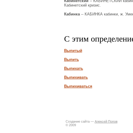
Кабинетский
-- КАБИНЕТСКИЙ кабинетс
Кабинетский кризис.
Кабинка
-- КАБИНКА кабинки, ж. Уменьш
С этим определени
Выпитый
Выпить
Выпихать
Выпихивать
Выпихиваться
Создание сайта —
Алексей Попов
© 2009