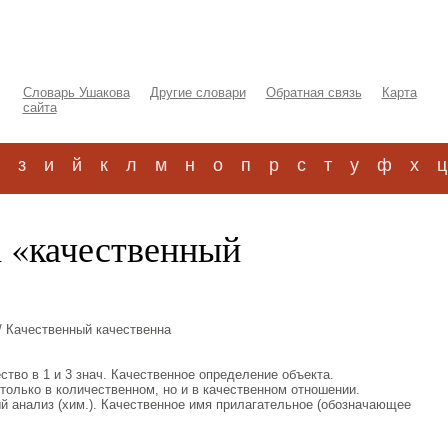
Словарь Ушакова
Другие словари
Обратная связь
Карта
сайта
з
и
й
к
л
м
н
о
п
р
с
т
у
ф
х
ц
а «качественный
/ Качественный качественна
чество в 1 и 3 знач. Качественное определение объекта.
только в количественном, но и в качественном отношении.
й анализ (хим.). Качественное имя прилагательное (обозначающее