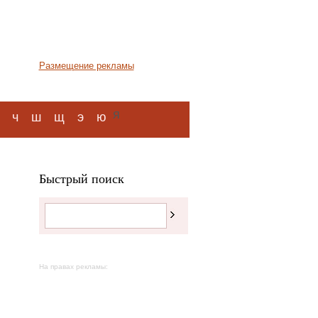
Размещение рекламы
я
ч
ш
щ
э
ю
Быстрый поиск
На правах рекламы: