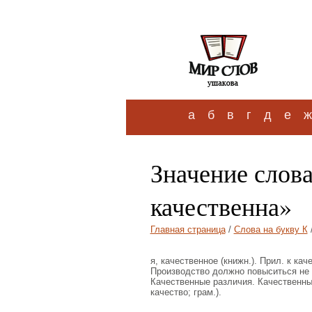
а
б
в
г
д
е
ж
Значение слов
качественна»
Главная страница
/
Слова на букву К
я, качественное (книжн.). Прил. к ка
Производство должно повыситься не 
Качественные различия. Качественны
качество; грам.).