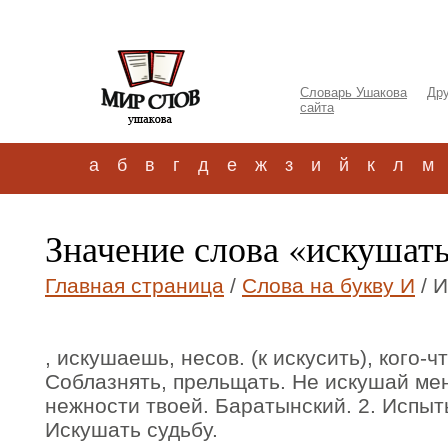
Словарь Ушакова
Дру
сайта
а
б
в
г
д
е
ж
з
и
й
к
л
м
Значение слова «искушат
Главная страница
/
Слова на букву И
/ 
, искушаешь, несов. (к искусить), кого-чт
Соблазнять, прельщать. Не искушай ме
нежности твоей. Баратынский. 2. Испыт
Искушать судьбу.