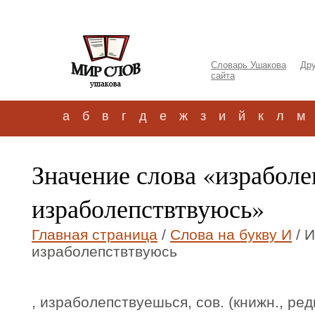
Словарь Ушакова
Дру
сайта
а
б
в
г
д
е
ж
з
и
й
к
л
м
Значение слова «израболе
израболепствтвуюсь»
Главная страница
/
Слова на букву И
/ 
израболепствтвуюсь
, израболепствуешься, сов. (книжн., ре