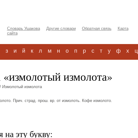
Словарь Ушакова
Другие словари
Обратная связь
Карта
сайта
з
и
й
к
л
м
н
о
п
р
с
т
у
ф
х
ц
а «измолотый измолота»
/ Измолотый измолота
олото. Прич. страд. прош. вр. от измолоть. Кофе измолото.
 на эту букву: