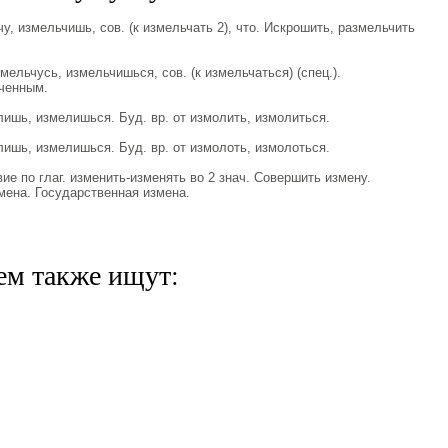
 измельчишь, сов. (к измельчать 2), что. Искрошить, размельчить
ьчусь, измельчишься, сов. (к измельчаться) (спец.).
ченным.
шь, измелишься. Буд. вр. от измолить, измолиться.
шь, измелишься. Буд. вр. от измолоть, измолоться.
е по глаг. изменить-изменять во 2 знач. Совершить измену.
ена. Государственная измена.
ем также ищут: