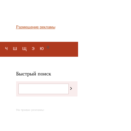
Размещение рекламы
я
ч
ш
щ
э
ю
Быстрый поиск
На правах рекламы: