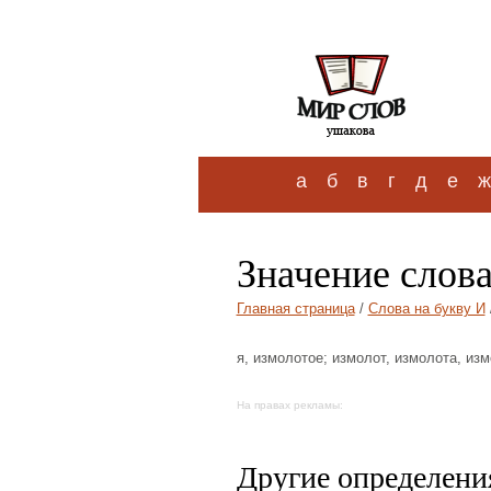
а
б
в
г
д
е
ж
Значение слов
Главная страница
/
Слова на букву И
я, измолотое; измолот, измолота, изм
На правах рекламы:
Другие определения