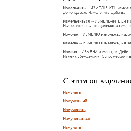
Измельчить
-- ИЗМЕЛЬЧИТЬ измельчу,
до конца всё. Измельчить щебень.
Измельчиться
-- ИЗМЕЛЬЧИТЬСЯ измел
Искрошиться, стать целиком размель
Измелю
-- ИЗМЕЛЮ измелюсь, измели
Измелю
-- ИЗМЕЛЮ измелюсь, измели
Измена
-- ИЗМЕНА измены, ж. Действи
Измена убеждениям. Супружеская изм
С этим определени
Измучать
Измученный
Измучивать
Измучиваться
Измучить