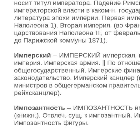
носит титул императора. Падение Римск
императорской власти в каком-н. госуда
литература эпохи империи. Первая имп
Наполеона 1). Вторая империя. (во Фра
царствования Наполеона III, от феврал
до Парижской коммуны 1871).
Имперский
-- ИМПЕРСКИЙ имперская, и
империя. Имперская армия. || По отнош
общегосударственный. Имперские фина
законодательство. Имперский канцлер 
министров в общегерманском правительс
рейхсканцлер).
Импозантность
-- ИМПОЗАНТНОСТЬ импо
(книжн.). Отвлеч. сущ. к импозантный. 
Импозантность фигуры.