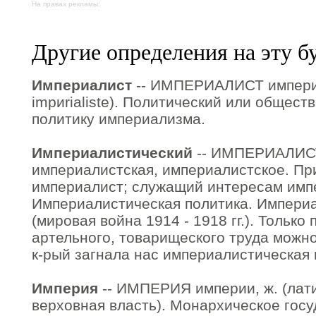
На правах рекламы:
Другие определения на эту б
Империалист
-- ИМПЕРИАЛИСТ империа
impиrialiste). Политический или общес
политику империализма.
Империалистический
-- ИМПЕРИАЛИ
империалистская, империалистское. При
империалист; служащий интересам имп
Империалистическая политика. Импери
(мировая война 1914 - 1918 гг.). Только
артельного, товарищеского труда можно 
к-рый загнала нас империалистическая 
Империя
-- ИМПЕРИЯ империи, ж. (латин
верховная власть). Монархическое госуд