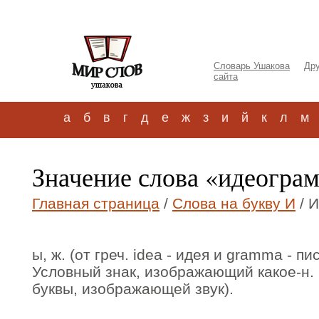
Словарь Ушакова
Дру
сайта
а
б
в
г
д
е
ж
з
и
й
к
л
м
Значение слова «идеогра
Главная страница
/
Слова на букву И
/ 
ы, ж. (от греч. idea - идея и gramma - п
Условный знак, изображающий какое-н. 
буквы, изображающей звук).