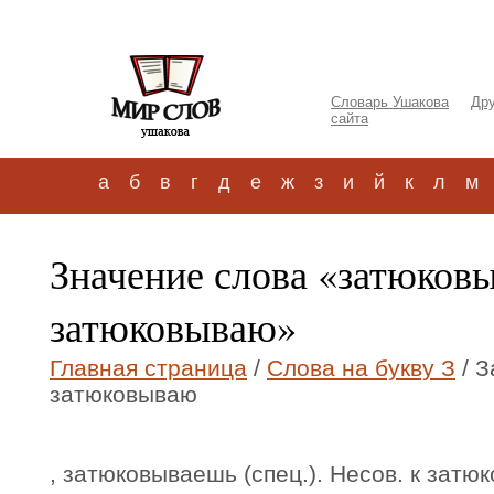
Словарь Ушакова
Дру
сайта
а
б
в
г
д
е
ж
з
и
й
к
л
м
Значение слова «затюков
затюковываю»
Главная страница
/
Слова на букву З
/ З
затюковываю
, затюковываешь (спец.). Несов. к затюк