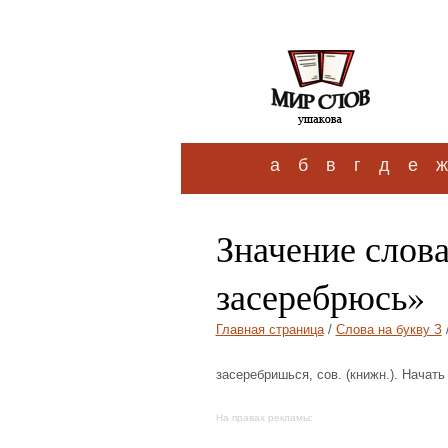
а
б
в
г
д
е
ж
Значение слова
засеребрюсь»
Главная страница
/
Слова на букву З
засеребришься, сов. (книжн.). Начат
На правах рекламы: