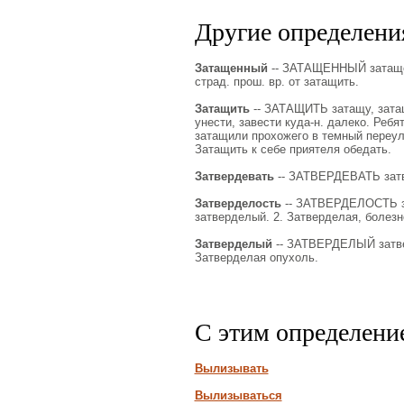
Другие определения
Затащенный
-- ЗАТАЩЕННЫЙ затащенн
страд. прош. вр. от затащить.
Затащить
-- ЗАТАЩИТЬ затащу, затащиш
унести, завести куда-н. далеко. Ребя
затащили прохожего в темный переуло
Затащить к себе приятеля обедать.
Затвердевать
-- ЗАТВЕРДЕВАТЬ затве
Затверделость
-- ЗАТВЕРДЕЛОСТЬ зат
затверделый. 2. Затверделая, болезн
Затверделый
-- ЗАТВЕРДЕЛЫЙ затвер
Затверделая опухоль.
С этим определени
Вылизывать
Вылизываться