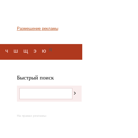
Размещение рекламы
я
ч
ш
щ
э
ю
Быстрый поиск
На правах рекламы: