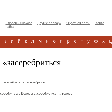
Словарь Ушакова
Другие словари
Обратная связь
Карта
сайта
з
и
й
к
л
м
н
о
п
р
с
т
у
ф
х
ц
 «засеребриться
/ Засеребриться засеребрюсь
ь серебриться. Волосы засеребрились на голове.