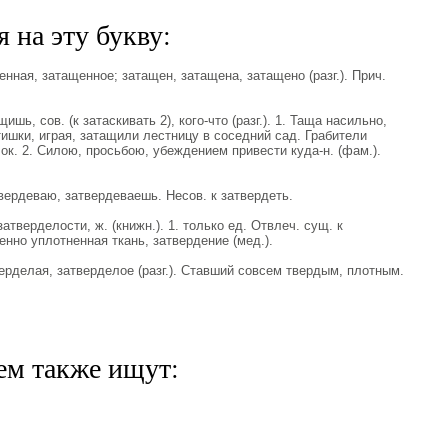
 на эту букву:
ая, затащенное; затащен, затащена, затащено (разг.). Прич.
ь, сов. (к затаскивать 2), кого-что (разг.). 1. Таща насильно,
тишки, играя, затащили лестницу в соседний сад. Грабители
к. 2. Силою, просьбою, убеждением привести куда-н. (фам.).
рдеваю, затвердеваешь. Несов. к затвердеть.
верделости, ж. (книжн.). 1. только ед. Отвлеч. сущ. к
енно уплотненная ткань, затвердение (мед.).
делая, затверделое (разг.). Ставший совсем твердым, плотным.
ем также ищут: