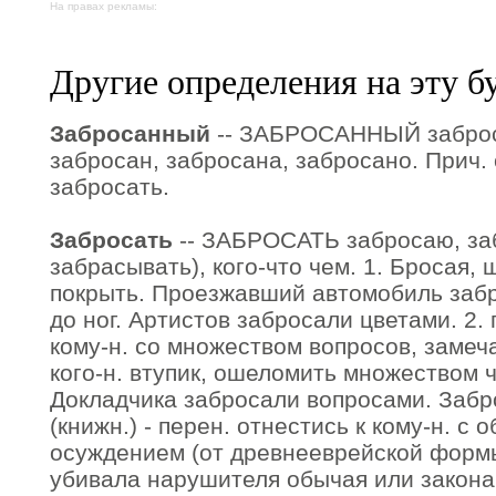
На правах рекламы:
Другие определения на эту б
Забросанный
-- ЗАБРОСАННЫЙ заброс
забросан, забросана, забросано. Прич. 
забросать.
Забросать
-- ЗАБРОСАТЬ забросаю, заб
забрасывать), кого-что чем. 1. Бросая, 
покрыть. Проезжавший автомобиль забр
до ног. Артистов забросали цветами. 2.
кому-н. со множеством вопросов, замечан
кого-н. втупик, ошеломить множеством чег
Докладчика забросали вопросами. Забр
(книжн.) - перен. отнестись к кому-н. 
осуждением (от древнееврейской формы
убивала нарушителя обычая или закона