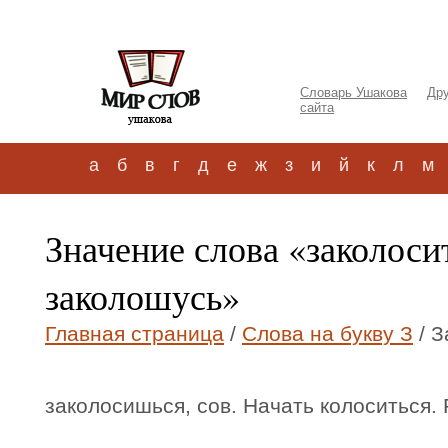
Словарь Ушакова
Дру
сайта
а
б
в
г
д
е
ж
з
и
й
к
л
м
Значение слова «заколоси
заколошусь»
Главная страница
/
Слова на букву З
/ З
заколосишься, сов. Начать колоситься.