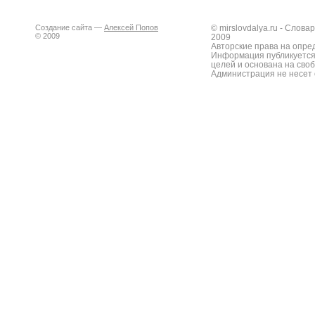
Создание сайта —
Алексей Попов
© mirslovdalya.ru - Слов
© 2009
2009
Авторские права на опре
Информация публикуется
целей и основана на сво
Администрация не несет 