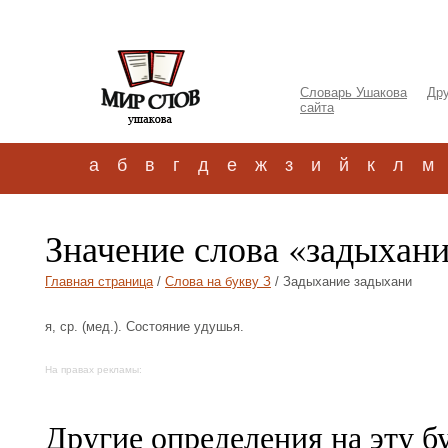
Словарь Ушакова
Дру
сайта
а
б
в
г
д
е
ж
з
и
й
к
л
м
Значение слова «задыхан
Главная страница
/
Слова на букву З
/ Задыхание задыхани
я, ср. (мед.). Состояние удушья.
На правах рекламы:
Другие определения на эту б