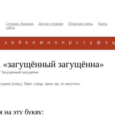
Словарь Ушакова
Другие словари
Обратная связь
Карта
сайта
з
и
й
к
л
м
н
о
п
р
с
т
у
ф
х
ц
а «загущённый загущённа»
/ Загущённый загущённа
ущено (спец.). Прич. страд. прош. вр. от загустить.
 на эту букву: