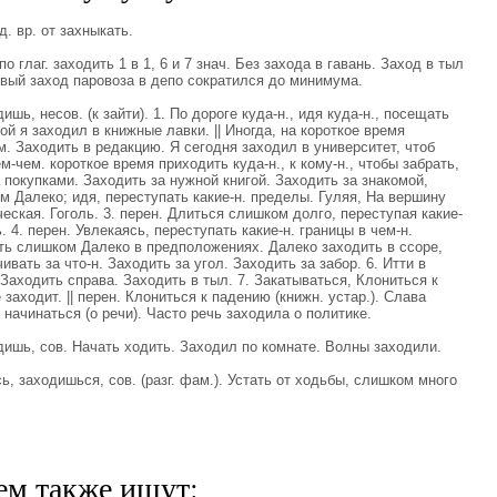
 вр. от захныкать.
 глаг. заходить 1 в 1, 6 и 7 знач. Без захода в гавань. Заход в тыл
вый заход паровоза в депо сократился до минимума.
ь, несов. (к зайти). 1. По дороге куда-н., идя куда-н., посещать
мой я заходил в книжные лавки. || Иногда, на короткое время
м. Заходить в редакцию. Я сегодня заходил в университет, чтоб
кем-чем. короткое время приходить куда-н., к кому-н., чтобы забрать,
а покупками. Заходить за нужной книгой. Заходить за знакомой,
ом Далеко; идя, переступать какие-н. пределы. Гуляя, На вершину
ческая. Гоголь. 3. перен. Длиться слишком долго, переступая какие-
. 4. перен. Увлекаясь, переступать какие-н. границы в чем-н.
ить слишком Далеко в предположениях. Далеко заходить в ссоре,
чивать за что-н. Заходить за угол. Заходить за забор. 6. Итти в
 Заходить справа. Заходить в тыл. 7. Закатываться, Клониться к
 заходит. || перен. Клониться к падению (книжн. устар.). Слава
, начинаться (о речи). Часто речь заходила о политике.
ишь, сов. Начать ходить. Заходил по комнате. Волны заходили.
 заходишься, сов. (разг. фам.). Устать от ходьбы, слишком много
ем также ищут: