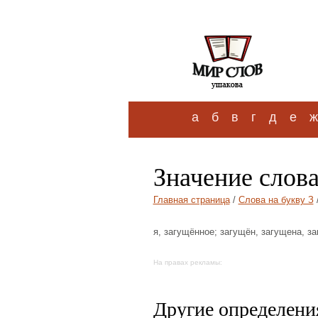
а
б
в
г
д
е
ж
Значение слов
Главная страница
/
Слова на букву З
я, загущённое; загущён, загущена, заг
На правах рекламы:
Другие определения