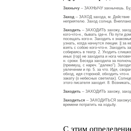
Захнычу
-- ЗАХНЫЧУ захнычешь. Буд.
Заход
-- ЗАХОД захода, м. Действие по
неприятелю. Заход солнца. Внеплано
Заходить
-- ЗАХОДИТЬ захожу, заходиш
кого-что-н., бывать где-н. По пути до
посещать кого-н. Заходить к знакомы
узнать, когда начнутся лекции. || за 
взять с собою кого-что-н. Заходить з
собираясь в театр. 2. Уходить слишк
иных (гор) не заходила и нога челове
н. сроки. Беседа заходила за полночь
(преимущ. с нареч. "далеко"). Заход
увлечении и пр. 5. за что. Идя, свора
обход, идя стороной, обходить что-н.
закату (о небесных светилах). Солнце
этого писателя заходит. 8. Возникать
Заходить
-- ЗАХОДИТЬ захожу, заход
Заходиться
-- ЗАХОДИТЬСЯ захожусь,
времени потратить на ходьбу.
С этим определени