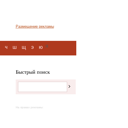
Размещение рекламы
я
ч
ш
щ
э
ю
Быстрый поиск
На правах рекламы: