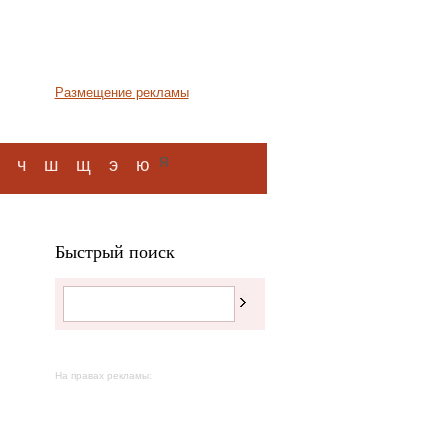
Размещение рекламы
я
ч
ш
щ
э
ю
Быстрый поиск
На правах рекламы: