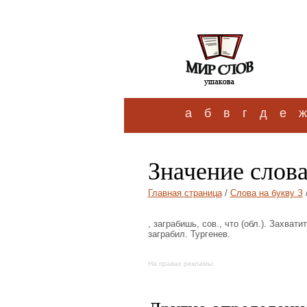
а
б
в
г
д
е
ж
Значение слова
Главная страница
/
Слова на букву З
, заграбишь, сов., что (обл.). Захват
заграбил. Тургенев.
На правах рекламы: