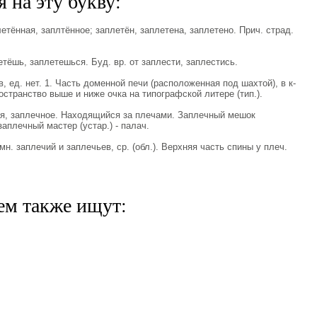
 на эту букву:
ённая, заплтённое; заплетён, заплетена, заплетено. Прич. страд.
тёшь, заплетешься. Буд. вр. от заплести, заплестись.
ед. нет. 1. Часть доменной печи (расположенная под шахтой), в к-
ространство выше и ниже очка на типографской литере (тип.).
, заплечное. Находящийся за плечами. Заплечный мешок
аплечный мастер (устар.) - палач.
н. заплечий и заплечьев, ср. (обл.). Верхняя часть спины у плеч.
ем также ищут: