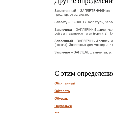
Другие определения
Заплетённый
-- ЗАПЛЕТЁННЫЙ заплет
прош. вр. от заплести.
Заплету
-- ЗАПЛЕТУ заплетусь, запле
Заплечики
-- ЗАПЛЕЧИКИ заплечиков, 
рой выплавляется чугун (горн.). 2. П
Заплечный
-- ЗАПЛЕЧНЫЙ заплечная
(рюкзак). Заплечных дел мастер или з
Заплечье
-- ЗАПЛЕЧЬЕ заплечья, р. м
С этим определени
Обтяпанный
Обтяпать
Обувать
Обуваться