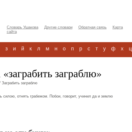
Словарь Ушакова
Другие словари
Обратная связь
Карта
сайта
з
и
й
к
л
м
н
о
п
р
с
т
у
ф
х
ц
 «заграбить заграблю»
/ Заграбить заграблю
ить силою, отнять грабежом. Побои, говорит, учинил да и землю