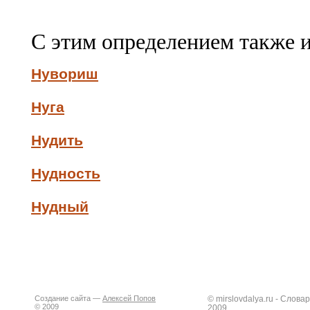
С этим определением также 
Нувориш
Нуга
Нудить
Нудность
Нудный
Создание сайта —
Алексей Попов
© mirslovdalya.ru - Слов
© 2009
2009