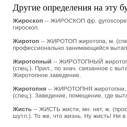
Другие определения на эту б
Жироскоп
-- ЖИРОСКОП фр. gyroscope),
гироскоп.
Жиротоп
-- ЖИРОТОП жиротопа, м. (спе
профессионально занимающийся вытап
Жиротопный
-- ЖИРОТОПНЫЙ жиротоп
(спец.). Прил., по знач. связанное с вы
Жиротопное заведение.
Жиротопня
-- ЖИРОТОПНЯ жиротопни, р
(спец.). Заведение, помещение, где вы
Жисть
-- ЖИСТЬ жисти, мн. нет, ж. (прос
шутл.). То же, что жизнь. Ну жисть! Ни в