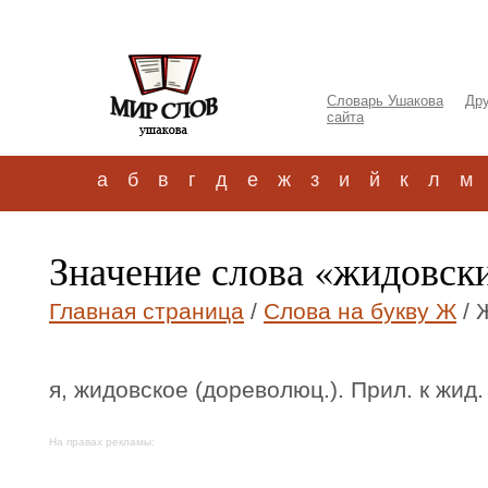
Словарь Ушакова
Дру
сайта
а
б
в
г
д
е
ж
з
и
й
к
л
м
Значение слова «жидовск
Главная страница
/
Слова на букву Ж
/ 
я, жидовское (дореволюц.). Прил. к жид.
На правах рекламы: