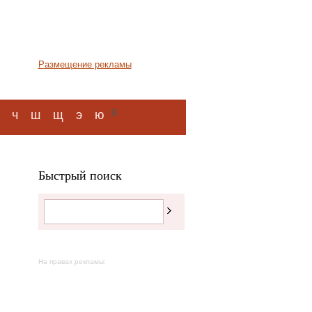
Размещение рекламы
я
ч
ш
щ
э
ю
Быстрый поиск
На правах рекламы: