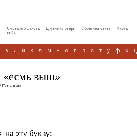
Словарь Ушакова
Другие словари
Обратная связь
Карта
сайта
з
и
й
к
л
м
н
о
п
р
с
т
у
ф
х
ц
а «есмь выш»
/ Есмь выш
 на эту букву: