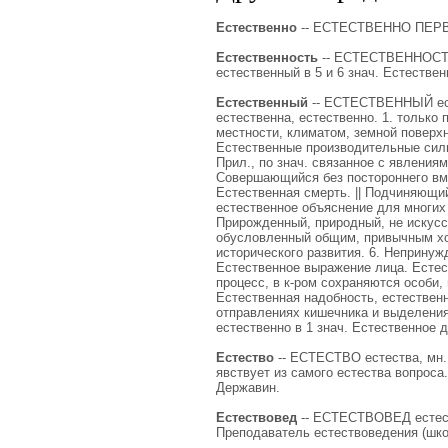
Естественно
-- ЕСТЕСТВЕННО ПЕРВАЯ
Естественность
-- ЕСТЕСТВЕННОСТЬ е
естественный в 5 и 6 знач. Естестве
Естественный
-- ЕСТЕСТВЕННЫЙ естес
естественна, естественно. 1. только 
местности, климатом, земной поверх
Естественные производительные силы.
Прил., по знач. связанное с явления
Совершающийся без постороннего вм
Естественная смерть. || Подчиняющи
естественное объяснение для многих
Прирожденный, природный, не искусс
обусловленный общим, привычным хо
исторического развития. 6. Непринуж
Естественное выражение лица. Естест
процесс, в к-ром сохраняются особи
Естественная надобность, естественна
отправлениях кишечника и выделениях
естественно в 1 знач. Естественное де
Естество
-- ЕСТЕСТВО естества, мн. н
явствует из самого естества вопроса.
Державин.
Естествовед
-- ЕСТЕСТВОВЕД естеств
Преподаватель естествоведения (школ