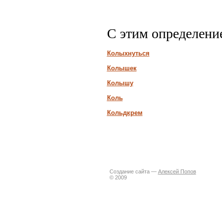
С этим определени
Колыхнуться
Колышек
Колышу
Коль
Кольдкрем
Создание сайта —
Алексей Попов
© 2009