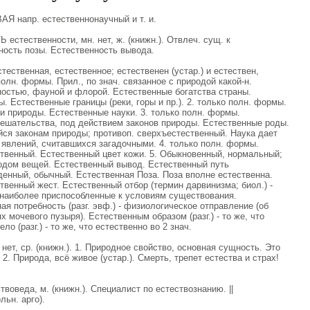
 напр. естественнонаучный и т. и.
стественности, мн. нет, ж. (книжн.). Отвлеч. сущ. к
нность позы. Естественность вывода.
твенная, естественное; естественен (устар.) и естествен,
полн. формы. Прил., по знач. связанное с природой какой-н.
ностью, фауной и флорой. Естественные богатства страны.
 Естественные границы (реки, горы и пр.). 2. только полн. формы.
ми природы. Естественные науки. 3. только полн. формы.
ешательства, под действием законов природы. Естественные роды.
йся законам природы; противоп. сверхъестественный. Наука дает
 явлений, считавшихся загадочными. 4. только полн. формы.
твенный. Естественный цвет кожи. 5. Обыкновенный, нормальный;
дом вещей. Естественный вывод. Естественный путь
денный, обычный. Естественная Поза. Поза вполне естественна.
венный жест. Естественный отбор (термин дарвинизма; биол.) -
, наиболее приспособленные к условиям существования.
я потребность (разг. эвф.) - физиологическое отправление (об
 мочевого пузыря). Естественным образом (разг.) - то же, что
ло (разг.) - то же, что естественно во 2 знач.
ет, ср. (книжн.). 1. Природное свойство, основная сущность. Это
 2. Природа, всё живое (устар.). Смерть, трепет естества и страх!
оведа, м. (книжн.). Специалист по естествознанию. ||
ьн. арго).