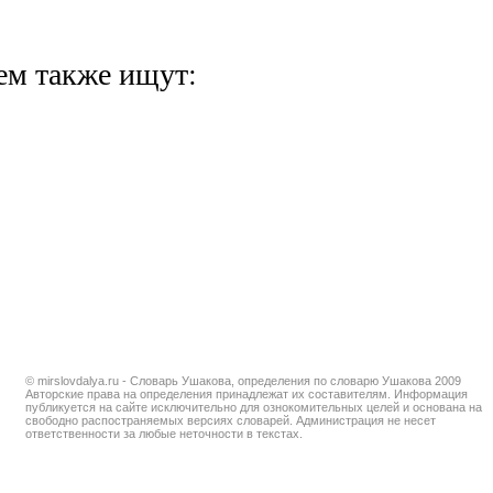
ем также ищут:
© mirslovdalya.ru - Словарь Ушакова, определения по словарю Ушакова 2009
Авторские права на определения принадлежат их составителям. Информация
публикуется на сайте исключительно для ознокомительных целей и основана на
свободно распостраняемых версиях словарей. Администрация не несет
ответственности за любые неточности в текстах.