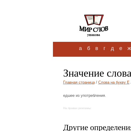
а
б
в
г
д
е
ж
Значение слов
Главная страница
/
Слова на букву Е
едшее из употребления.
На правах рекламы:
Другие определения