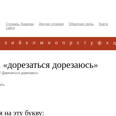
Словарь Ушакова
Другие словари
Обратная связь
Карта
сайта
з
и
й
к
л
м
н
о
п
р
с
т
у
ф
х
ц
 «дорезаться дорезаюсь»
/ Дорезаться дорезаюсь
ать.
 на эту букву: