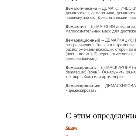
Демагогический
-- ДЕМАГОГИЧЕСКИЙ 
демагогичен, демагогична, демагогичн
проникнутый ею. Демагогический прие
Демагогия
-- ДЕМАГОГИЯ демагогии, ж
малосознательных масс для достиже
Демаркационный
-- ДЕМАРКАЦИОННЫ
разграничение). Только в выражении:
расположением воюющих сторон во в
(воен., полит.); 2) перен. отчетлива
явлений (книжн.).
Демаскировать
-- ДЕМАСКИРОВАТЬ де
demasquer) (воен.). Обнаружить (обна
тех пор войска или артиллерию.
Демаскироваться
-- ДЕМАСКИРОВАТЬС
к демаскировать.
С этим определени
Крица