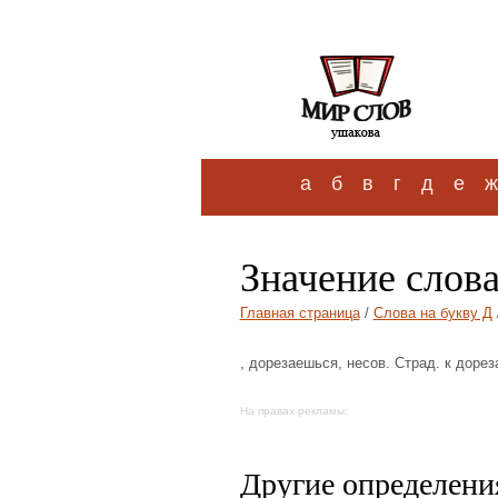
а
б
в
г
д
е
ж
Значение слова
Главная страница
/
Слова на букву Д
, дорезаешься, несов. Страд. к дорез
На правах рекламы:
Другие определения