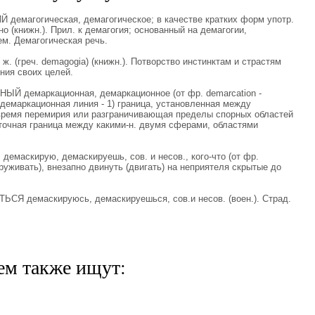
демагогическая, демагогическое; в качестве кратких форм употр.
о (книжн.). Прил. к демагогия; основанный на демагогии,
м. Демагогическая речь.
. (греч. demagogia) (книжн.). Потворство инстинктам и страстям
ния своих целей.
Й демаркационная, демаркационное (от фр. demarcation -
 демаркационная линия - 1) граница, установленная между
ремя перемирия или разграничивающая пределы спорных областей
я, точная граница между какими-н. двумя сферами, областями
маскирую, демаскируешь, сов. и несов., кого-что (от фр.
руживать), внезапно двинуть (двигать) на неприятеля скрытые до
Я демаскируюсь, демаскируешься, сов.и несов. (воен.). Страд.
ем также ищут: