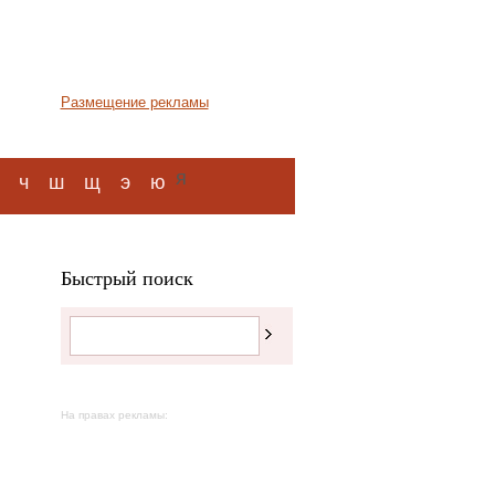
Размещение рекламы
я
ч
ш
щ
э
ю
Быстрый поиск
На правах рекламы: