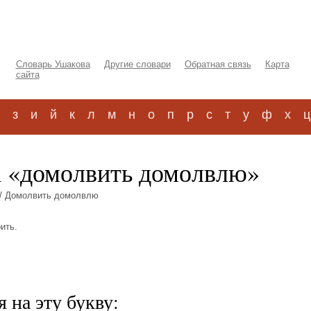
Словарь Ушакова
Другие словари
Обратная связь
Карта
сайта
з
и
й
к
л
м
н
о
п
р
с
т
у
ф
х
ц
а «домолвить домолвлю»
/ Домолвить домолвлю
рить.
 на эту букву: