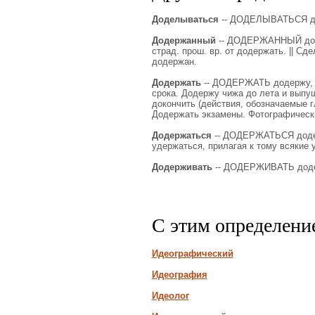
Доделываться
-- ДОДЕЛЫВАТЬСЯ доде
Додержанный
-- ДОДЕРЖАННЫЙ доде
страд. прош. вр. от додержать. || Сд
додержан.
Додержать
-- ДОДЕРЖАТЬ додержу, до
срока. Додержу чижа до лета и выпущ
докончить (действия, обозначаемые г
Додержать экзамены. Фотографическ
Додержаться
-- ДОДЕРЖАТЬСЯ додерж
удержаться, прилагая к тому всякие 
Додерживать
-- ДОДЕРЖИВАТЬ додер
С этим определени
Идеографический
Идеография
Идеолог